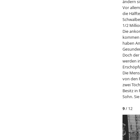
ändern s
Vor allem
die Hälft
Schwalbe"
1/2 Milli
Die anko
kommen üb
haben An
Gesunden 
Doch der
werden in
Erschöpf
Die Mensc
von den P
zwei Töch
Besitz in
Sohn. Si
9
/ 12