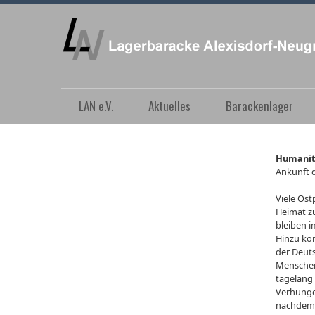
LAN e.V.
Aktuelles
Barackenlager
Humanit
Ankunft 
Viele Ost
Heimat z
bleiben i
Hinzu ko
der Deuts
Menschen
tagelang
Verhunge
nachdem d