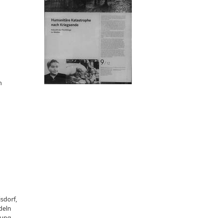
h
sdorf,
deln
lung