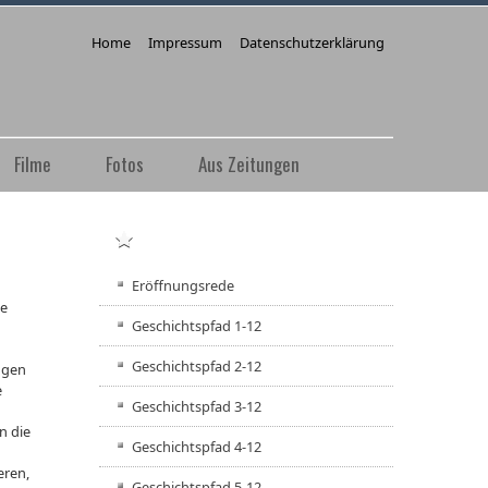
Home
Impressum
Datenschutzerklärung
Filme
Fotos
Aus Zeitungen
GESCHICHTSPFAD
Eröffnungsrede
ie
Geschichtspfad 1-12
Geschichtspfad 2-12
ngen
e
Geschichtspfad 3-12
n die
Geschichtspfad 4-12
eren,
Geschichtspfad 5-12