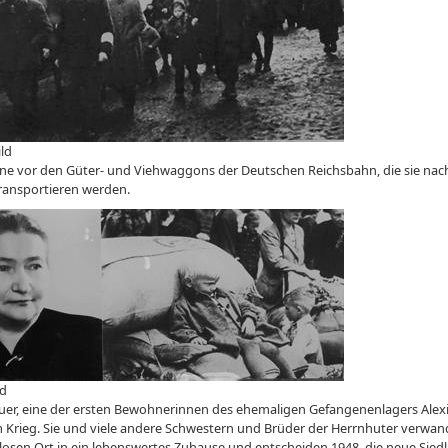
ld
ene vor den Güter- und Viehwaggons der Deutschen Reichsbahn, die sie nac
ransportieren werden.
ld
auer, eine der ersten Bewohnerinnen des ehemaligen Gefangenenlagers Alexi
 Krieg. Sie und viele andere Schwestern und Brüder der Herrnhuter verwan
losen Ort in ein lebenswertes Zuhause und entscheiden 1948, die neue Sied