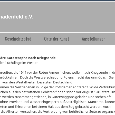
Geschichtspfad
Orte der Kunst
Ausstellungen
äre Katastrophe nach Kriegsende
der Flüchtlinge im Westen
preußen, die 1944 vor der Roten Armee fliehen, wollen nach Kriegsende in d
urückkehren. Doch die Westverschiebung Polens macht das unmöglich. Sie
m von den Westalliierten besetzten Deutschland.
mmen die Vertriebenen in Folge der Potsdamer Konferenz. Wilde Vertreibu
chen aus den betroffenen Gebieten finden schon vor August 1945 statt. Di
 werden zusammengetrieben, in Güterwaggons geladen und stehen oft
 ohne Proviant und Wasser eingesperrt auf Abstellgleisen. Manchmal könne
rten und Erfrorenen bei einem Halt aus dem Zug gebracht werden. Auch
ie Alliierten versuchen, die Vertreibung von behördlicher Seite zu organisi