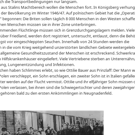
ich die Transportbedingungen nur langsam.
 aus Stalins Machtbereich wollen die Menschen fort. In Königsberg verhung
e der Bevölkerung im Winter 1946/47. Auf polnischem Gebiet hat die „Operat
 begonnen: Die Briten sollen täglich 8 000 Menschen in den Westen schaffe
onen Menschen müssen sie in ihrer Zone unterbringen.
mmenden Flüchtlinge müssen sich in Grenzdurchgangslagern melden. Viele
er Friedland, werden dort registriert, untersucht, entlaust, denn die Beh
gst vor eingeschleppten Seuchen. Innerhalb von 24 Stunden werden die
in die vom Krieg weitgehend unzerstörten ländlichen Gebiete weitergeleit
 allgemeine Gesundheitszustand der Menschen ist erschreckend. Schwerkr
 Hilfskrankenhäuser eingeliefert. Viele Vertriebene sterben an Unterernähr
ung, Lungenentzündung und Infektionen.
hen haben Schlimmes erlebt, so wie Ottilie Bauer aus Prinzlaff: Der Mann w
olen verschleppt, ein Sohn erschlagen, ein zweiter Sohn ist in Italien gefalle
ter werden auf der Flucht vermisst. Ottilie und ihr elfjähriger Sohn müssen
 Polen verlassen, bei ihnen sind die Schwiegertochter und deren zweijähriger
e gehören bald zu den ersten Ankömmlingen in Neugnadenfeld.