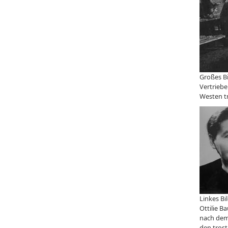
Großes Bi
Vertrieb
Westen t
Linkes Bi
Ottilie B
nach dem
den trost